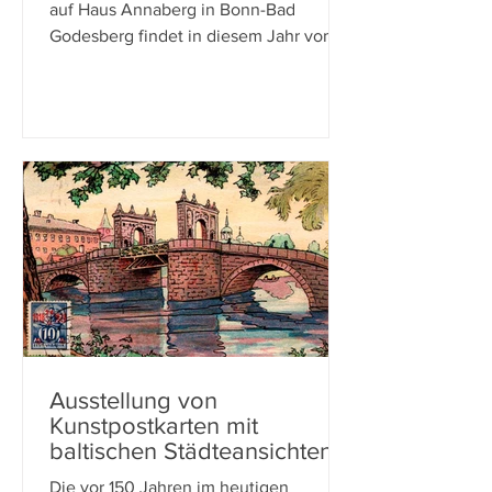
auf Haus Annaberg in Bonn-Bad
Godesberg findet in diesem Jahr vom
4. bis 6. September statt! Es beginnt am
Freitag, den 4. September mit einem
Abendessen sowie Wiedersehen bzw.
Kennenlernen am Lagerfeuer. Am
Samstagvormittag werden wir
gemeinsam einen Ausflug zum
Arithmeum in Bonn machen, wo wir
anhand historischer Exponate und
Kunstschätze etwas über die
Geschichte der „Rechenmaschinen“
vom Zweistromland im Altertum bis zur
KI erfahren we
Ausstellung von
Kunstpostkarten mit
baltischen Städteansichten
von Erna Josephine von
Die vor 150 Jahren im heutigen