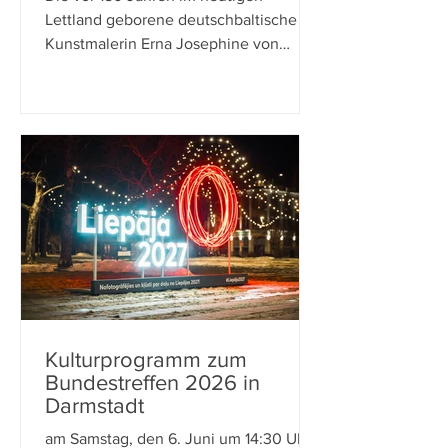
Deeters (1876 – 1961) im
Lettland geborene deutschbaltische
Haus der Deutsch-Balten
Kunstmalerin Erna Josephine von
Deeters ist bekannt geworden durch
ihre Gemälde von leuchtender
Farbigkeit. Ihre Motive waren Interieurs,
Blumenstillleben und Landschaften.
Tallinn/Reval: Das Rathaus In der Mitte
der 1920er bis in die späten 1930er
Jahre hat die Künstlerin aber auch
Städteansichts-Motive aus Estland und
Lettland gestaltet, die als
Kunstpostkarten überwiegend in der
Estländischen Staatsdrucke
Kulturprogramm zum
Bundestreffen 2026 in
Darmstadt
am Samstag, den 6. Juni um 14:30 Uhr: