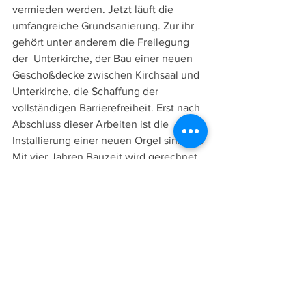
vermieden werden. Jetzt läuft die 
umfangreiche Grundsanierung. Zur ihr 
gehört unter anderem die Freilegung 
der  Unterkirche, der Bau einer neuen 
Geschoßdecke zwischen Kirchsaal und 
Unterkirche, die Schaffung der 
vollständigen Barrierefreiheit. Erst nach 
Abschluss dieser Arbeiten ist die 
Installierung einer neuen Orgel sinnvoll. 
Mit vier Jahren Bauzeit wird gerechnet. 
– Weitere Themen: Genealogentag 
2024, Nachruf auf Wolfang Maurach, 
Meldungen aus Landesverbänden und 
Organisationen.