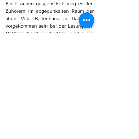
Ein bisschen gespenstisch mag es den 
Zuhörern im abgedunkelten Raum der 
alten Villa Baltenhaus in Darmstadt 
vorgekommen sein bei der Lesung von 
Matthias Knoll (Berlin/Riga) und Liese 
Lyon (Frankfurt/Main). Sie trugen eine 
Textcollage über okkulte Orte und 
Erscheinungen vor, die Andreas Hansen, 
Bundesvorsitzender der Deutsch-
Baltischen Gesellschaft, 
zusammengetragen hatte. In den Texten 
wird etwa diskutiert, welches der 
gruseligste Ort im Baltikum sei. Im 
Stadtteil Karosta von Liepaja/Libau 
werde man von Poltergeistern 
verprügelt, wenn man kein russisch 
spreche. Aberglaube sei weit verbreitet. 
In Lettland bringt es Glück, wenn man 
von einer weißen Katze träumt, und 