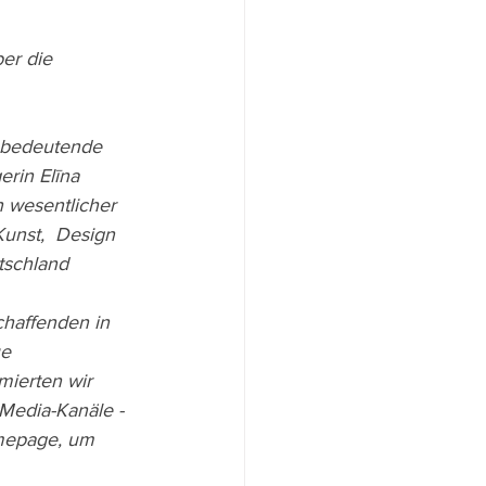
ber die 
erin Elīna 
n wesentlicher 
Kunst,  Design 
tschland 
e 
mierten wir 
-Media-Kanäle - 
omepage, um 