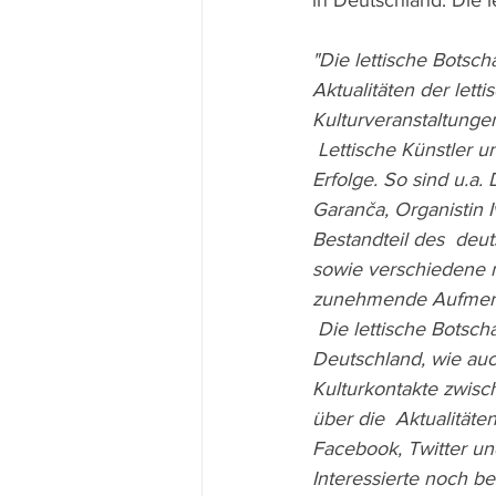
in Deutschland. Die le
"Die lettische Botsch
Aktualitäten der lett
Kulturveranstaltungen
 Lettische Künstler und Musiker feierten in Deutschland in den letzten  Jahren bedeutende 
Erfolge. So sind u.a.
Garanča, Organistin I
Bestandteil des  deut
sowie verschiedene n
zunehmende Aufmerk
 Die lettische Botschaft unterhält enge Beziehungen zu den lettischen  Kulturschaffenden in 
Deutschland, wie auc
Kulturkontakte zwisch
über die  Aktualitäte
Facebook, Twitter un
Interessierte noch b