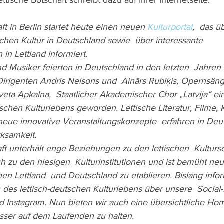
ttische Botschaft schreibt dazu auf Ihrer Internetseite: 
aft in Berlin startet heute einen neuen 
Kulturportal
,  das ü
ischen Kultur in Deutschland sowie  über interessante 
 in Lettland informiert.
 Dirigenten Andris Nelsons und  Ainārs Rubiķis, Opernsäng
veta Apkalna,  Staatlicher Akademischer Chor „Latvija“ ei
schen Kulturlebens geworden. Lettische Literatur, Filme, 
eue innovative Veranstaltungskonzepte  erfahren in Deu
samkeit.
h zu den hiesigen  Kulturinstitutionen und ist bemüht neu
en Lettland  und Deutschland zu etablieren. Bislang infor
n des lettisch-deutschen Kulturlebens über unsere  Social
d Instagram. Nun bieten wir auch eine übersichtliche H
esser auf dem Laufenden zu halten.