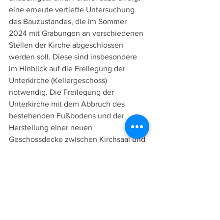
eine erneute vertiefte Untersuchung 
des Bauzustandes, die im Sommer 
2024 mit Grabungen an verschiedenen 
Stellen der Kirche abgeschlossen 
werden soll. Diese sind insbesondere 
im Hinblick auf die Freilegung der 
Unterkirche (Kellergeschoss) 
notwendig. Die Freilegung der 
Unterkirche mit dem Abbruch des 
bestehenden Fußbodens und der 
Herstellung einer neuen 
Geschossdecke zwischen Kirchsaal und 
Unterkirche stellt sicherlich eine der 
größten Einzelpositionen der 
Grundsanierung dar, die sowohl 
technisch als auch organisatorisch 
durch ihre abschnittsweise Erneuerung 
grundlegend in die Nutzung eingreift. 