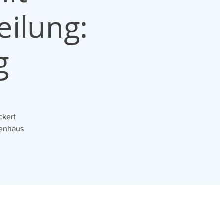
eilung:
g
ckert
renhaus