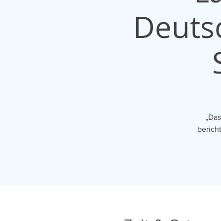
Deutsc
„Das
berich