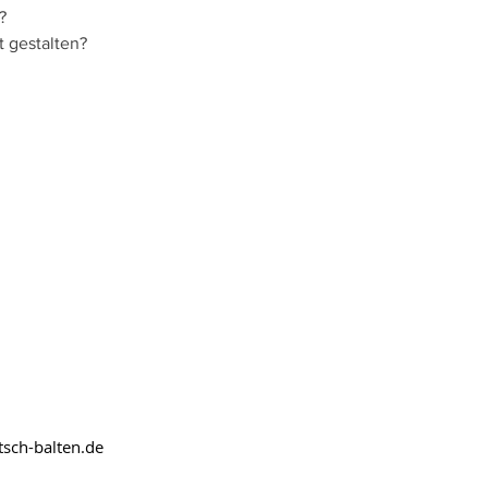
? 
t gestalten?
sch-balten.de